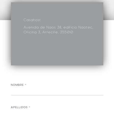
Casahost
Avenida de Naos 38, edificio Naotec,
Oficina 3, Arrecife, 35500
+34 623108152
NOMBRE
*
APELLIDOS
*