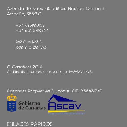
Avenida de Naos 38, edificio Naotec, Oficina 3,
Arrecife, 35500
+34 623108152
+34 635640764
9:00 a 14:30
16:00 a 20:00
© Casahost 2014
Código de intermediador turístico: I-0004407.1
Casahost Properties SL con el CIF: B56861347
ENLACES RÁPIDOS