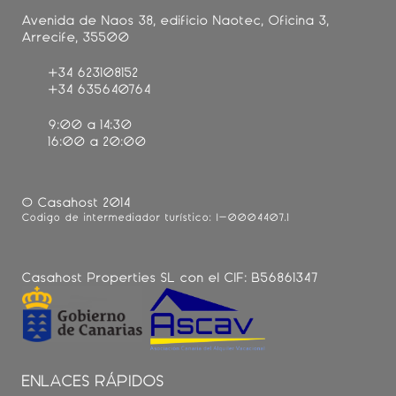
Avenida de Naos 38, edificio Naotec, Oficina 3,
Arrecife, 35500
+34 623108152
+34 635640764
9:00 a 14:30
16:00 a 20:00
© Casahost 2014
Código de intermediador turístico: I-0004407.1
Casahost Properties SL con el CIF: B56861347
ENLACES RÁPIDOS