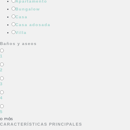
Apartamento
Bungalow
Casa
Casa adosada
Villa
Baños y aseos
1
2
3
4
5
o más
CARACTERÍSTICAS PRINCIPALES