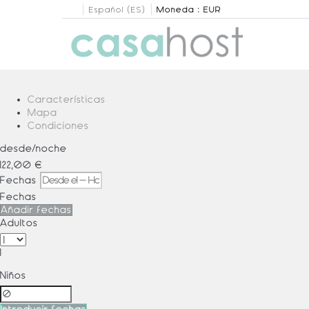
Español (ES)
Moneda :
EUR
Características
Mapa
Condiciones
desde
/noche
122,
00 €
Fechas
Fechas
Añadir fechas
Adultos
1
Niños