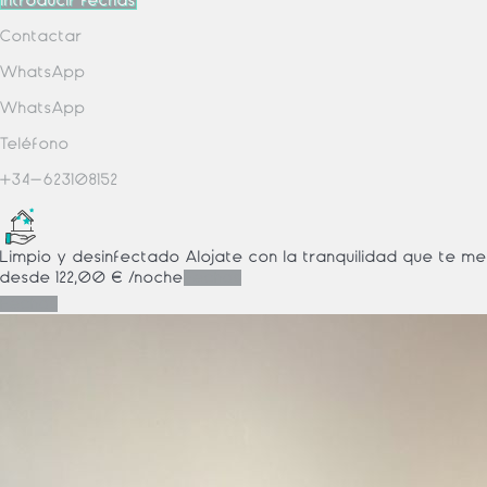
Introducir fechas
Contactar
WhatsApp
WhatsApp
Teléfono
+34-623108152
Limpio y desinfectado
Alójate con la tranquilidad que te m
desde
122,
00 €
/noche
Fechas
Fechas