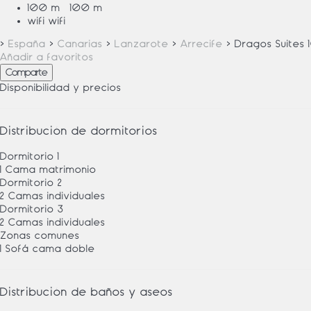
100 m²
100 m²
wifi
wifi
›
España
›
Canarias
›
Lanzarote
›
Arrecife
› Dragos Suites 
Añadir a favoritos
Comparte
Disponibilidad y precios
Distribución de dormitorios
Dormitorio 1
1 Cama matrimonio
Dormitorio 2
2 Camas individuales
Dormitorio 3
2 Camas individuales
Zonas comunes
1 Sofá cama doble
Distribución de baños y aseos