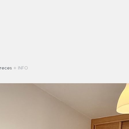
ereces
+ INFO